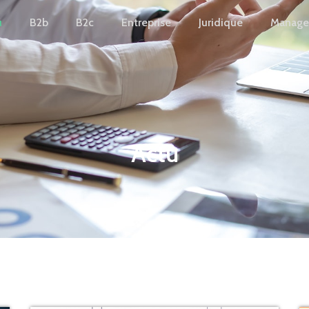
u
B2b
B2c
Entreprise
Juridique
Manag
Actu