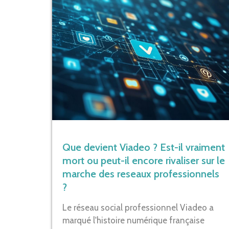
Que devient Viadeo ? Est-il vraiment
mort ou peut-il encore rivaliser sur le
marche des reseaux professionnels
?
Le réseau social professionnel Viadeo a
marqué l'histoire numérique française